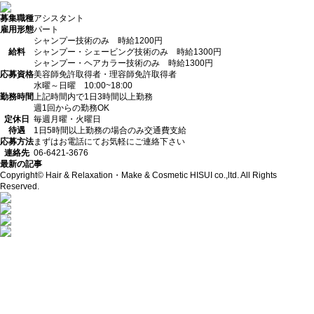
募集職種
アシスタント
雇用形態
パート
シャンプー技術のみ 時給1200円
給料
シャンプー・シェービング技術のみ 時給1300円
シャンプー・ヘアカラー技術のみ 時給1300円
応募資格
美容師免許取得者・理容師免許取得者
水曜～日曜 10:00~18:00
勤務時間
上記時間内で1日3時間以上勤務
週1回からの勤務OK
定休日
毎週月曜・火曜日
待遇
1日5時間以上勤務の場合のみ交通費支給
応募方法
まずはお電話にてお気軽にご連絡下さい
連絡先
06-6421-3676
最新の記事
Copyright© Hair & Relaxation・Make & Cosmetic HISUI co.,ltd. All Rights
Reserved.