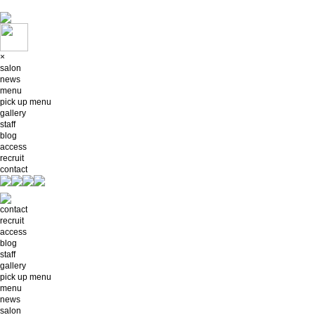
×
salon
news
menu
pick up menu
gallery
staff
blog
access
recruit
contact
contact
recruit
access
blog
staff
gallery
pick up menu
menu
news
salon