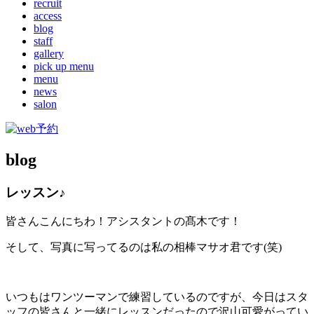
recruit
access
blog
staff
gallery
pick up menu
menu
news
salon
blog
レッスン♪
皆さんこんにちわ！アシスタントの髙木です！
そして、写真に写ってるのは私の相棒マサオ君です(笑)
いつもはワンツーマンで練習しているのですが、今日はスタ
ッフの皆さんと一緒にレッスンだったので沢山可愛がってい