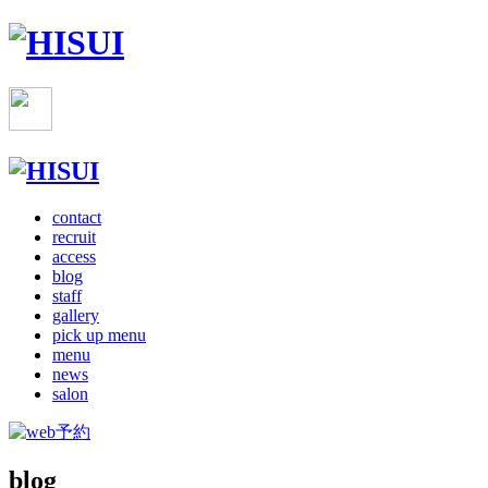
contact
recruit
access
blog
staff
gallery
pick up menu
menu
news
salon
blog