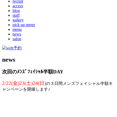
recruit
access
blog
staff
gallery
pick up menu
menu
news
salon
news
次回のﾒﾝｽﾞﾌｪｲｼｬﾙ半額DAY
2/22(金)23(土)24(日)
の３日間メンズフェイシャル半額キ
ャンペーンを開催します♪