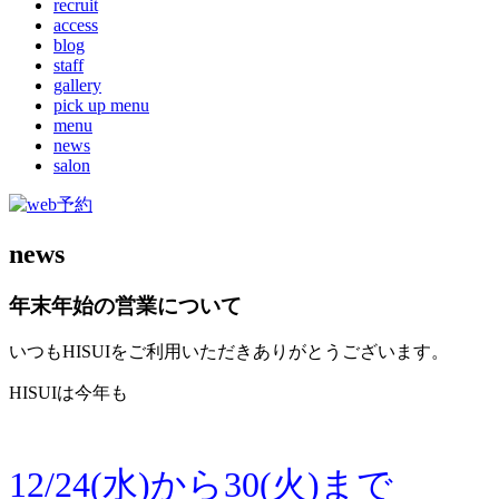
recruit
access
blog
staff
gallery
pick up menu
menu
news
salon
news
年末年始の営業について
いつもHISUIをご利用いただきありがとうございます。
HISUIは今年も
12/24(水)から30(火)まで