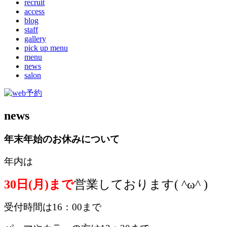
recruit
access
blog
staff
gallery
pick up menu
menu
news
salon
news
年末年始のお休みについて
年内は
30日(月)まで
営業しております( ^ω^ )
受付時間は16：00まで