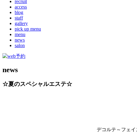
recruit
access
blog
staff
gallery
pick up menu
menu
news
salon
news
☆夏のスペシャルエステ☆
デコルテ～フェイ