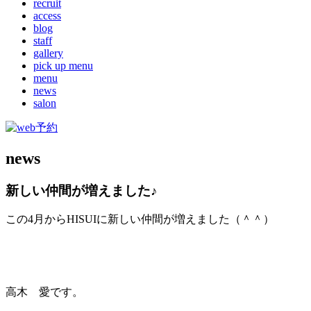
recruit
access
blog
staff
gallery
pick up menu
menu
news
salon
news
新しい仲間が増えました♪
この4月からHISUIに新しい仲間が増えました（＾＾）
高木 愛です。